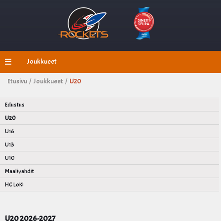
Joukkueet
Etusivu /
Joukkueet /
U20
Edustus
U20
U16
U13
U10
Maalivahdit
HC LoKi
U20 2026-2027