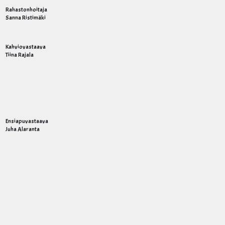
Rahastonhoitaja
Sanna Ristimäki
Kahviovastaava
Tiina Rajala
Ensiapuvastaava
Juha Alaranta