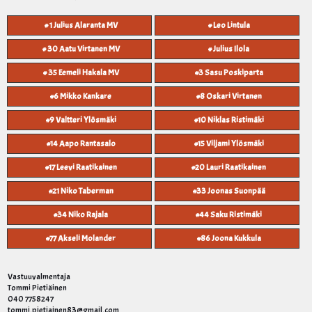
# 1 Julius Alaranta MV
# Leo Lintula
# 30 Aatu Virtanen MV
# Julius Ilola
# 35 Eemeli Hakala MV
#3 Sasu Poskiparta
#6 Mikko Kankare
#8 Oskari Virtanen
#9 Valtteri Ylösmäki
#10 Niklas Ristimäki
#14 Aapo Rantasalo
#15 Viljami Ylösmäki
#17 Leevi Raatikainen
#20 Lauri Raatikainen
#21 Niko Taberman
#33 Joonas Suonpää
#34 Niko Rajala
#44 Saku Ristimäki
#77 Akseli Molander
#86 Joona Kukkula
Vastuuvalmentaja
Tommi Pietiäinen
040 7758247
tommi.pietiainen83@gmail.com