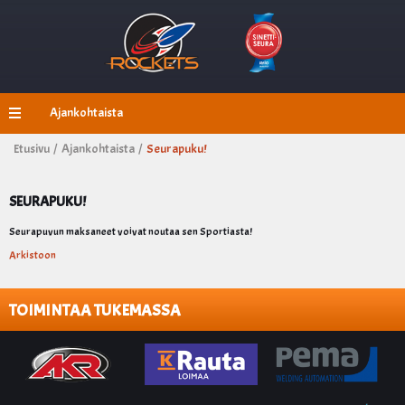
Ajankohtaista
Etusivu /
Ajankohtaista /
Seurapuku!
SEURAPUKU!
Seurapuvun maksaneet voivat noutaa sen Sportiasta!
Arkistoon
TOIMINTAA TUKEMASSA